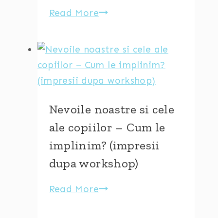
practice
Read More
Cum
cladim
relatii
de
cuplu
armonioase
si
Nevoile noastre si cele
fericite
ale copiilor – Cum le
[interviu]
implinim? (impresii
dupa workshop)
Read More
Nevoile
noastre