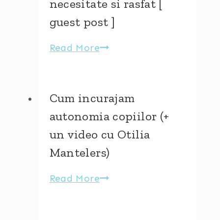
necesitate si rasfat [
guest post ]
Read More
Tantrumurile
–
intre
necesitate
Cum incurajam
si
autonomia copiilor (+
rasfat
un video cu Otilia
[
Mantelers)
guest
post
Read More
Cum
]
incurajam
autonomia