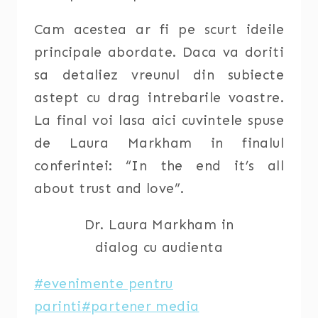
Cam acestea ar fi pe scurt ideile
principale abordate. Daca va doriti
sa detaliez vreunul din subiecte
astept cu drag intrebarile voastre.
La final voi lasa aici cuvintele spuse
de Laura Markham in finalul
conferintei: “In the end it’s all
about trust and love”.
Dr. Laura Markham in
dialog cu audienta
Post
#
evenimente pentru
Tags:
parinti
#
partener media