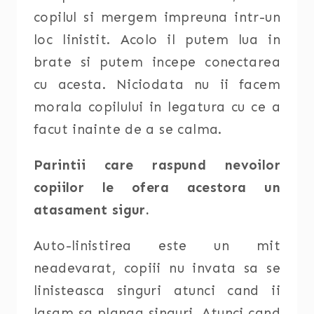
copilul si mergem impreuna intr-un
loc linistit. Acolo il putem lua in
brate si putem incepe conectarea
cu acesta. Niciodata nu ii facem
morala copilului in legatura cu ce a
facut inainte de a se calma.
Parintii care raspund nevoilor
copiilor le ofera acestora un
atasament sigur.
Auto-linistirea este un mit
neadevarat, copiii nu invata sa se
linisteasca singuri atunci cand ii
lasam sa planga singuri. Atunci cand