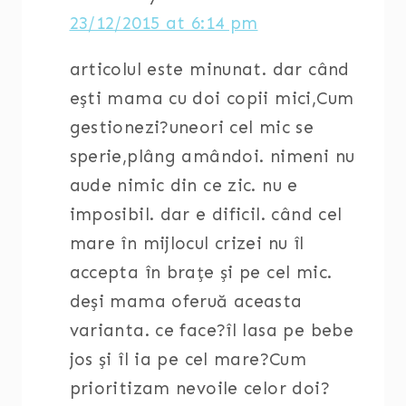
ales
23/12/2015 at 6:14 pm
de
articolul este minunat. dar când
ce
ești mama cu doi copii mici,Cum
este
gestionezi?uneori cel mic se
bine
sperie,plâng amândoi. nimeni nu
sa
aude nimic din ce zic. nu e
le
imposibil. dar e dificil. când cel
vorbim
mare în mijlocul crizei nu îl
despre
accepta în brațe și pe cel mic.
asta)
deși mama oferuă aceasta
varianta. ce face?îl lasa pe bebe
jos și îl ia pe cel mare?Cum
prioritizam nevoile celor doi?