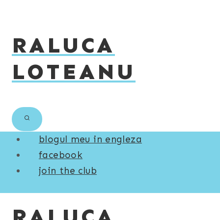
Skip
to
RALUCA
content
LOTEANU
blogul meu in engleza
facebook
join the club
RALUCA