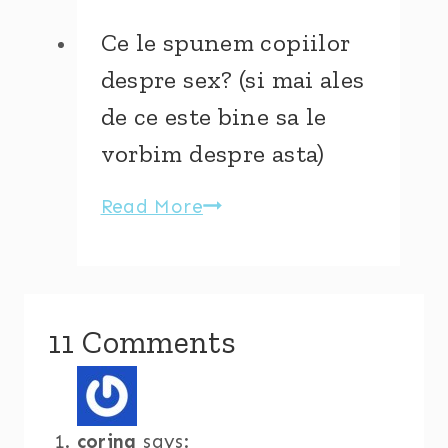
si
cele
Ce le spunem copiilor
ale
despre sex? (si mai ales
copiilor
de ce este bine sa le
–
vorbim despre asta)
Cum
le
Read More
Ce
implinim?
le
(impresii
spunem
dupa
copiilor
workshop)
despre
11 Comments
sex?
(si
mai
corina
says: