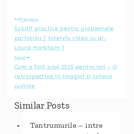
Post
Previous
Solutii practice pentru problemele
navigation
parintilor [ interviu video cu dr.
Laura Markham ]
Next
Cum a fost anul 2015 pentru noi – O
retrospectiva in imagini si cateva
cuvinte
Similar Posts
Tantrumurile – intre