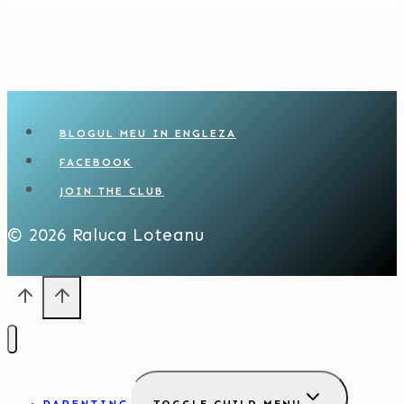
BLOGUL MEU IN ENGLEZA
FACEBOOK
JOIN THE CLUB
© 2026 Raluca Loteanu