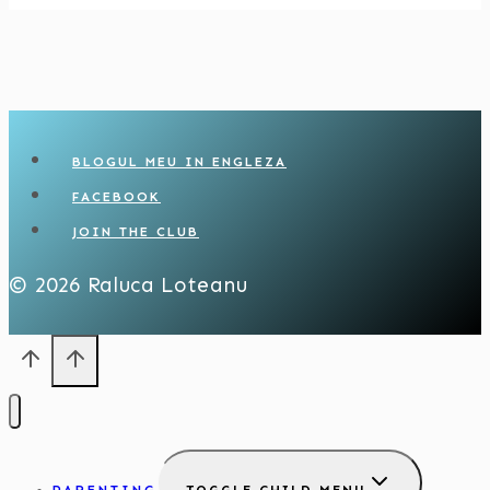
BLOGUL MEU IN ENGLEZA
FACEBOOK
JOIN THE CLUB
© 2026 Raluca Loteanu