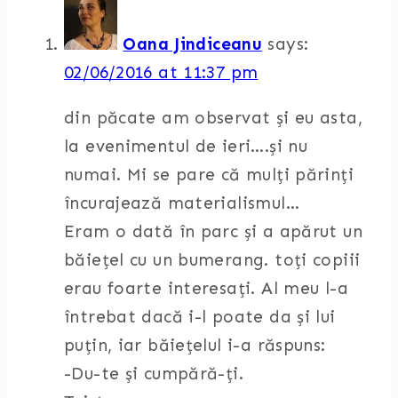
Oana Jindiceanu
says:
02/06/2016 at 11:37 pm
din păcate am observat și eu asta,
la evenimentul de ieri….și nu
numai. Mi se pare că mulți părinți
încurajează materialismul…
Eram o dată în parc și a apărut un
băiețel cu un bumerang. toți copiii
erau foarte interesați. Al meu l-a
întrebat dacă i-l poate da și lui
puțin, iar băiețelul i-a răspuns:
-Du-te și cumpără-ți.