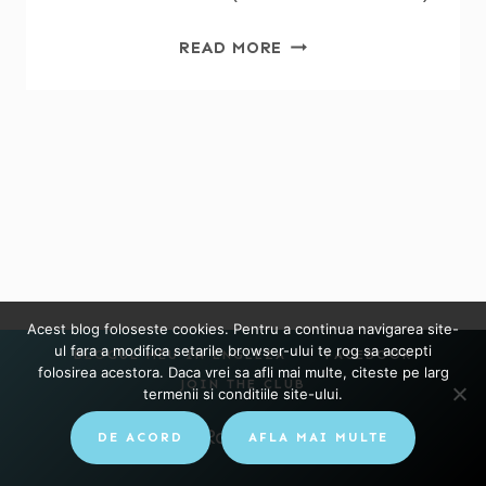
SFATURI
READ MORE
DE
PARENTING
PE
CARE
NU
LE-
AM
ASCULTAT
(SI
BINE
Acest blog foloseste cookies. Pentru a continua navigarea site-
AM
ul fara a modifica setarile browser-ului te rog sa accepti
BLOGUL MEU IN ENGLEZA
FACEBOOK
FACUT)
folosirea acestora. Daca vrei sa afli mai multe, citeste pe larg
JOIN THE CLUB
termenii si conditiile site-ului.
© 2026 Raluca Loteanu
DE ACORD
AFLA MAI MULTE