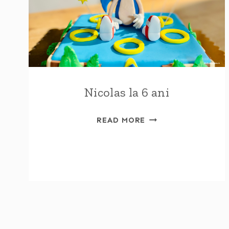
ȘCOALĂ
A
LUI
BOGDAN
Nicolas la 6 ani
NICOLAS
READ MORE
LA
6
ANI
Page