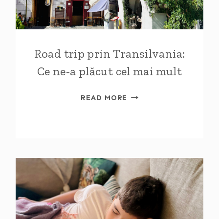
Road trip prin Transilvania:
Ce ne-a plăcut cel mai mult
ROAD
READ MORE
TRIP
PRIN
TRANSILVANIA:
CE
NE-
A
PLĂCUT
CEL
MAI
MULT