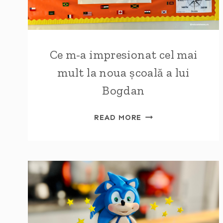
Ce m-a impresionat cel mai
mult la noua școală a lui
Bogdan
CE
READ MORE
M-
A
IMPRESIONAT
CEL
MAI
MULT
LA
NOUA