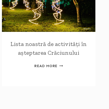
Lista noastră de activități în
așteptarea Crăciunului
LISTA
READ MORE
NOASTRĂ
DE
ACTIVITĂȚI
ÎN
AȘTEPTAREA
CRĂCIUNULUI