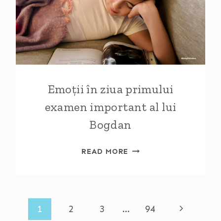
Emoții în ziua primului
examen important al lui
Bogdan
EMOȚII
READ MORE
ÎN
ZIUA
PRIMULUI
EXAMEN
Next
1
2
3
…
94
IMPORTANT