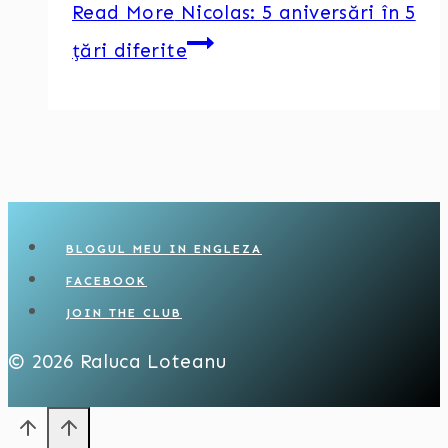
Read More
Nicolas: 5 aniversări în 5
țări diferite
BLOGUL MEU IN ENGLEZA
FACEBOOK
JOIN THE CLUB
© 2026 Raluca Loteanu