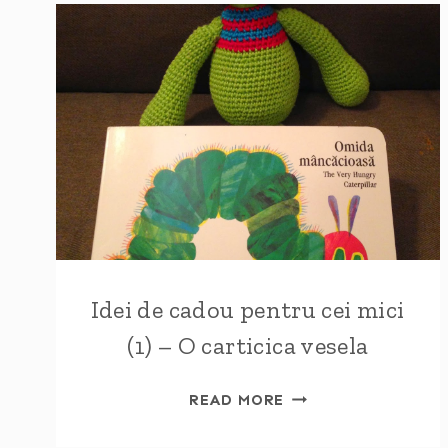
Idei de cadou pentru cei mici
(1) – O carticica vesela
IDEI
READ MORE
DE
CADOU