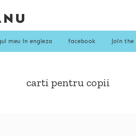
ANU
gul meu in engleza
facebook
join the
carti pentru copii