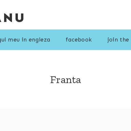
ANU
gul meu in engleza
facebook
join the
Franta