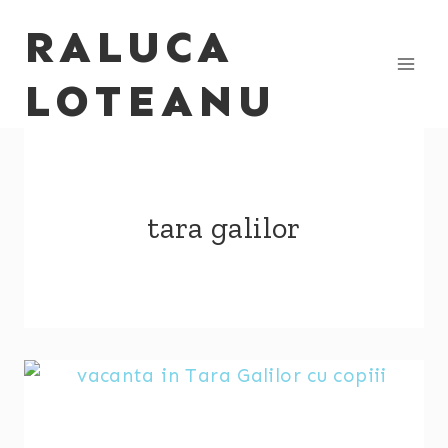
Skip
RALUCA
to
content
LOTEANU
tara galilor