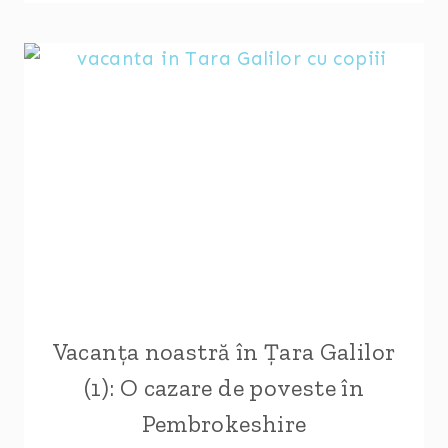
ÎN
ȚARA
GALILOR
(2):
NORDUL,
REGIUNEA
NOASTRĂ
PREFERATĂ
Vacanța noastră în Țara Galilor
(1): O cazare de poveste în
Pembrokeshire