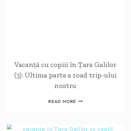
Vacanță cu copiii în Țara Galilor
(3): Ultima parte a road trip-ului
nostru
VACANȚĂ
READ MORE
CU
COPIII
ÎN
ȚARA