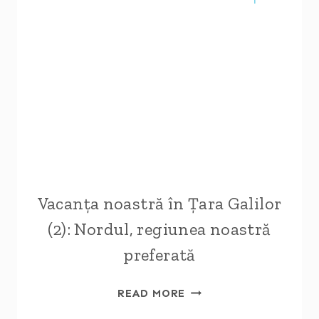
GALILOR
(3):
ULTIMA
PARTE
A
ROAD
TRIP-
ULUI
NOSTRU
Vacanța noastră în Țara Galilor
(2): Nordul, regiunea noastră
preferată
VACANȚA
READ MORE
NOASTRĂ