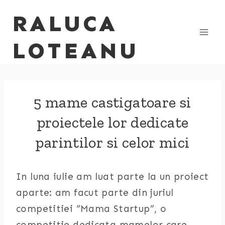
Skip
RALUCA
to
content
LOTEANU
5 mame castigatoare si
proiectele lor dedicate
parintilor si celor mici
In luna iulie am luat parte la un proiect
aparte: am facut parte din juriul
competitiei “Mama Startup”, o
competitie dedicata mamelor care