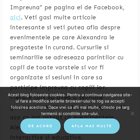
Impreuna” pe pagina ei de Facebook,
aici
. Veti gasi multe articole
interesante si veti putea afla despre
evenimentele pe care Alexandra le
pregateste in curand. Cursurile si
seminariile se adreseaza parintilor cu
copii de toate varstele si vor fi
organizate si sesiuni in care sa
participe impreuna cu copiii lor.
Acest blog foloseste cookies. Pentru a continua navigarea site-
Fiecare curs va avea o sectiune
ul fara a modifica setarile browser-ului te rog sa accepti
generoasa de “Intrebari si raspunsuri”,
folosirea acestora. Daca vrei sa afli mai multe, citeste pe larg
termenii si conditiile site-ului.
asa ca ma astept ca evenimentele
Alexandrei sa fie in acelasi timp
DE ACORD
AFLA MAI MULTE
interactive si educative.