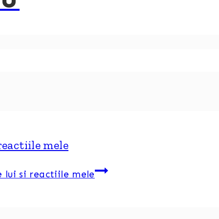
NU
reactiile mele
 lui si reactiile mele