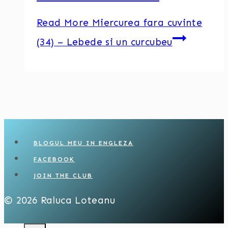
Read More
Miercurea fara cuvinte
(34) – Lebede si un curcubeu
BLOGUL MEU IN ENGLEZA
FACEBOOK
JOIN THE CLUB
© 2026 Raluca Loteanu