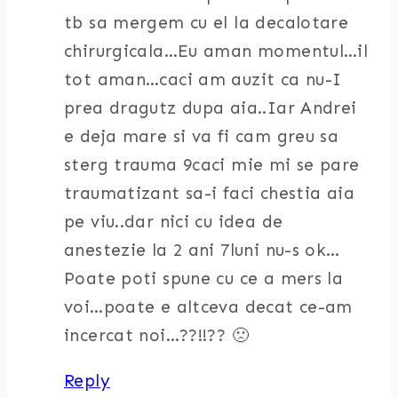
tb sa mergem cu el la decalotare
chirurgicala…Eu aman momentul…il
tot aman…caci am auzit ca nu-I
prea dragutz dupa aia..Iar Andrei
e deja mare si va fi cam greu sa
sterg trauma 9caci mie mi se pare
traumatizant sa-i faci chestia aia
pe viu..dar nici cu idea de
anestezie la 2 ani 7luni nu-s ok…
Poate poti spune cu ce a mers la
voi…poate e altceva decat ce-am
incercat noi…??!!?? 🙁
Reply