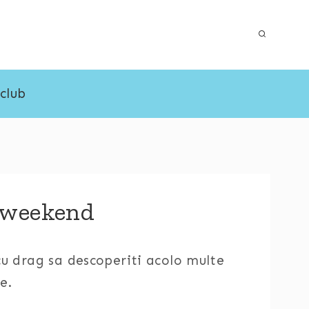
 club
n weekend
 cu drag sa descoperiti acolo multe
e.