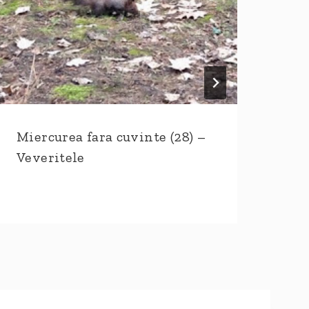
Miercurea fara cuvinte (28) –
(co
Veveritele
min
dra