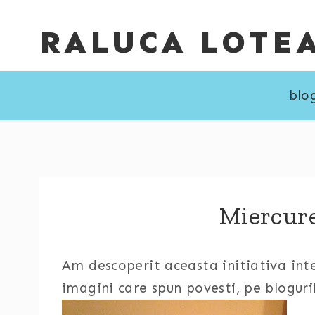
Skip
RALUCA LOTE
to
content
blo
Miercure
Am descoperit aceasta initiativa in
imagini care spun povesti, pe bloguri