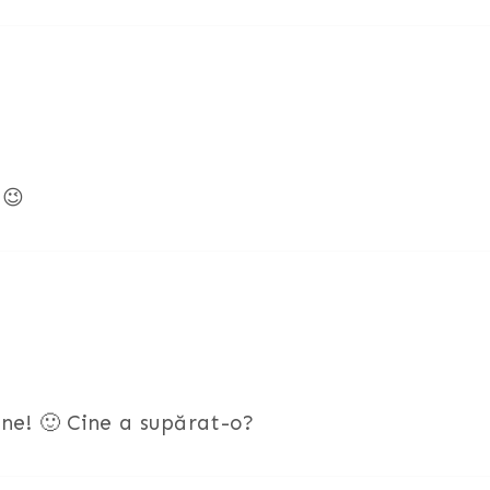
 😉
ne! 🙂 Cine a supărat-o?