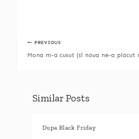
Post
PREVIOUS
Mona m-a cusut (si noua ne-a placut 
navigation
Similar Posts
Dupa Black Friday
lae