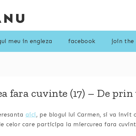
ANU
gul meu in engleza
facebook
join the
a fara cuvinte (17) – De pri
teresanta
aici
, pe blogul lui Carmen, si va invit
le celor care participa la miercurea fara cuvint