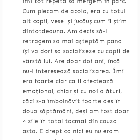
îmi tot repeta sa mergem în parc.
Cum plecam de acolo, era cu totul
alt copil, vesel și jucăuș cum îl știm
dintotdeauna. Am decis să-l
retragem sa mai așteptăm pana
își va dori sa socializeze cu copii de
vârstă lui. Are doar doi ani, încă
nu-l interesează socializarea. Îmi
era foarte clar ca il afectează
emoțional, chiar și cu noi alături,
căci s-a îmbolnăvit foarte des în
doua săptămâni, deși am fost doar
4 zile în total tocmai din cauza
asta. E drept ca nici eu nu eram