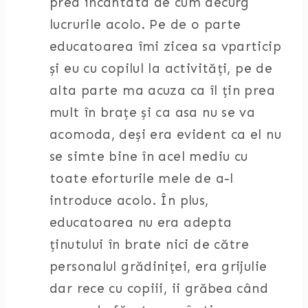
prea incantata de cum decurg
lucrurile acolo. Pe de o parte
educatoarea îmi zicea sa vparticip
și eu cu copilul la activități, pe de
alta parte ma acuza ca îl țin prea
mult în brațe și ca asa nu se va
acomoda, deși era evident ca el nu
se simte bine în acel mediu cu
toate eforturile mele de a-l
introduce acolo. În plus,
educatoarea nu era adepta
ținutului în brate nici de către
personalul grădiniței, era grijulie
dar rece cu copiii, ii grăbea când