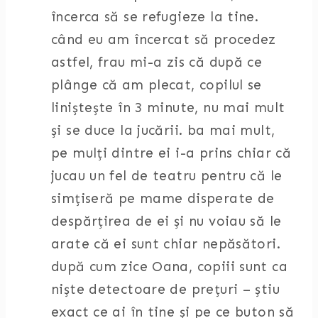
încerca să se refugieze la tine.
când eu am încercat să procedez
astfel, frau mi-a zis că după ce
plânge că am plecat, copilul se
liniștește în 3 minute, nu mai mult
și se duce la jucării. ba mai mult,
pe mulți dintre ei i-a prins chiar că
jucau un fel de teatru pentru că le
simțiseră pe mame disperate de
despărțirea de ei și nu voiau să le
arate că ei sunt chiar nepăsători.
după cum zice Oana, copiii sunt ca
niște detectoare de prețuri – știu
exact ce ai în tine și pe ce buton să