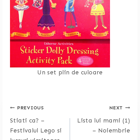
Un set plin de culoare
Post
PREVIOUS
NEXT
Stiati ca? –
Lista lui mami (1)
navigation
Festivalul Lego si
– Noiembrie