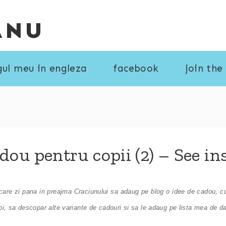
ANU
gul meu in engleza
facebook
join the
adou pentru copii (2) – See in
ecare zi pana in preajma Craciunului sa adaug pe blog o idee de cadou, cu
, sa descopar alte variante de cadouri si sa le adaug pe lista mea de dar