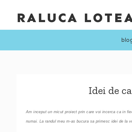
Skip
RALUCA LOTE
to
content
blo
Idei de c
Am inceput un micut proiect prin care voi incerca ca in fi
numai. La randul meu m-as bucura sa primesc idei de la voi