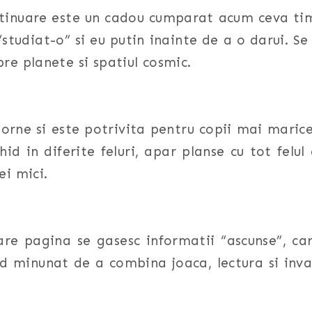
tinuare este un cadou cumparat acum ceva tim
studiat-o” si eu putin inainte de a o darui. Se
re planete si spatiul cosmic.
orne si este potrivita pentru copii mai maricei
hid in diferite feluri, apar planse cu tot felu
ei mici.
re pagina se gasesc informatii “ascunse”, ca
d minunat de a combina joaca, lectura si inva