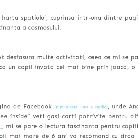
 harta spatiului, cuprinsa intr-una dintre pa
cinanta a cosmosului.
ot desfasura multe activitati, ceea ce mi se 
 ca un copil invata cel mai bine prin joaca, o 
agina de Facebook
, unde An
In minunata lume a cartilor
ee inside” veti gasi carti potrivite pentru di
, mi se pare o lectura fascinanta pentru copii
y”
pil mai mare de 6 ani va recomand cu drag a