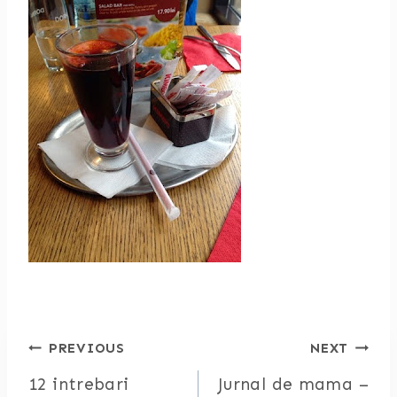
Post
PREVIOUS
NEXT
12 intrebari
Jurnal de mama –
navigation