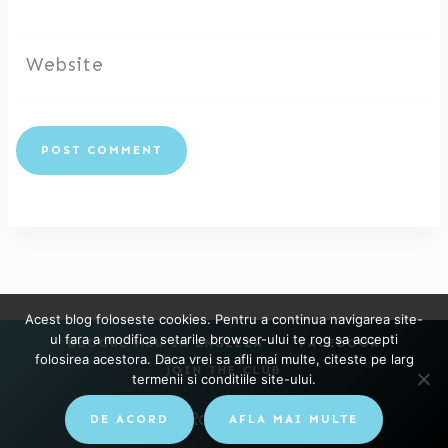
Website
Acest blog foloseste cookies. Pentru a continua navigarea site-
ul fara a modifica setarile browser-ului te rog sa accepti
BLOGUL MEU IN ENGLEZA
FACEBOOK
folosirea acestora. Daca vrei sa afli mai multe, citeste pe larg
JOIN THE CLUB
termenii si conditiile site-ului.
© 2026 Raluca Loteanu
DE ACORD
AFLA MAI MULTE