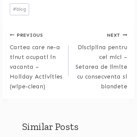
Post
#
blog
Tags:
Post
PREVIOUS
NEXT
Cartea care ne-a
Disciplina pentru
navigation
tinut ocupati in
cei mici –
vacanta –
Setarea de limite
Holiday Activities
cu consecventa si
(wipe-clean)
blandete
Similar Posts