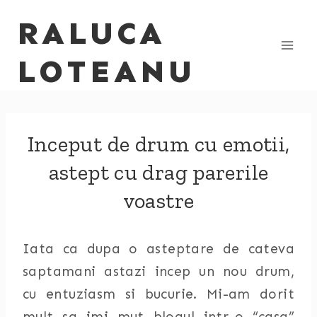
Skip
RALUCA
to
content
LOTEANU
Inceput de drum cu emotii,
astept cu drag parerile
voastre
Iata ca dupa o asteptare de cateva
saptamani astazi incep un nou drum,
cu entuziasm si bucurie. Mi-am dorit
mult sa imi mut blogul intr-o “casa”