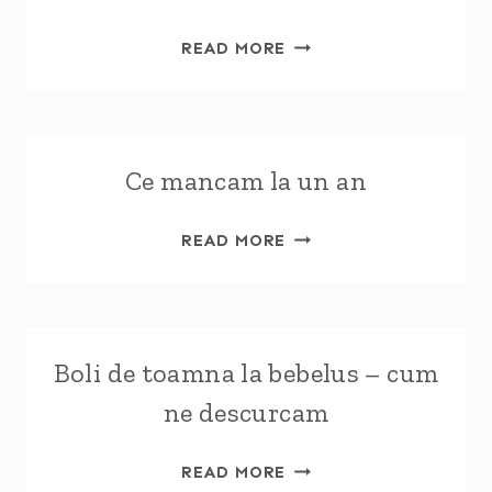
5
READ MORE
IDEI
DE
JOCURI
DRAGUTE
Ce mancam la un an
CU
SCUTECE
CE
READ MORE
MANCAM
LA
UN
AN
Boli de toamna la bebelus – cum
ne descurcam
BOLI
READ MORE