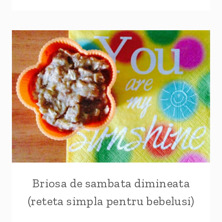
DE
TOAMNA
LA
BEBELUS
–
CUM
NE
DESCURCAM
Briosa de sambata dimineata
(reteta simpla pentru bebelusi)