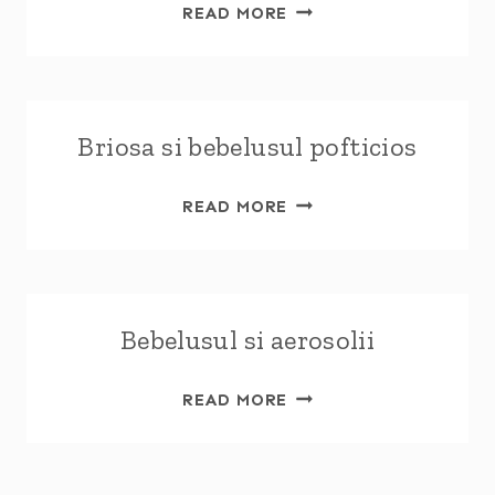
BRIOSA
READ MORE
DE
SAMBATA
DIMINEATA
(RETETA
Briosa si bebelusul pofticios
SIMPLA
PENTRU
BEBELUSI)
BRIOSA
READ MORE
SI
BEBELUSUL
POFTICIOS
Bebelusul si aerosolii
BEBELUSUL
READ MORE
SI
AEROSOLII