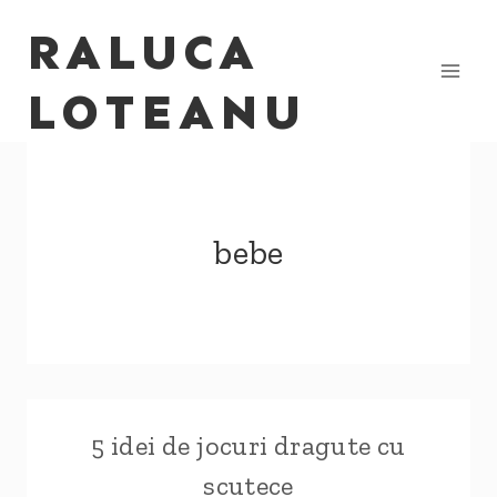
Skip
RALUCA
to
content
LOTEANU
bebe
5 idei de jocuri dragute cu
scutece