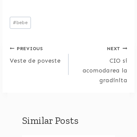
Post
#
bebe
Tags:
Post
PREVIOUS
NEXT
Veste de poveste
CIO si
navigation
acomodarea la
gradinita
Similar Posts