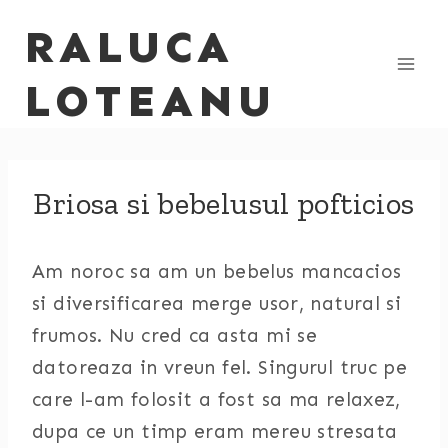
Skip
RALUCA
to
content
LOTEANU
Briosa si bebelusul pofticios
Am noroc sa am un bebelus mancacios
si diversificarea merge usor, natural si
frumos. Nu cred ca asta mi se
datoreaza in vreun fel. Singurul truc pe
care l-am folosit a fost sa ma relaxez,
dupa ce un timp eram mereu stresata