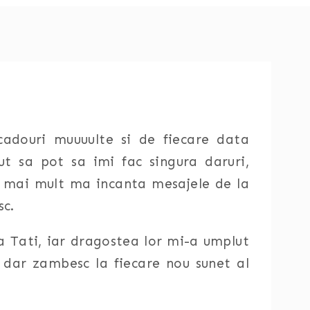
douri muuuulte si de fiecare data
t sa pot sa imi fac singura daruri,
ar mai mult ma incanta mesajele de la
sc.
la Tati, iar dragostea lor mi-a umplut
dar zambesc la fiecare nou sunet al