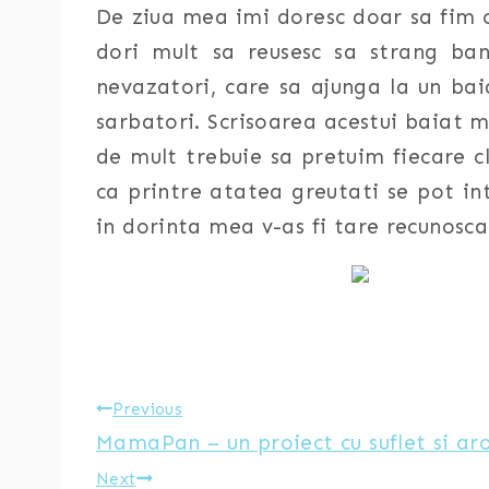
De ziua mea imi doresc doar sa fim c
dori mult sa reusesc sa strang ba
nevazatori, care sa ajunga la un bai
sarbatori. Scrisoarea acestui baiat 
de mult trebuie sa pretuim fiecare c
ca printre atatea greutati se pot in
in dorinta mea v-as fi tare recunosca
Post
Previous
MamaPan – un proiect cu suflet si a
navigation
Next