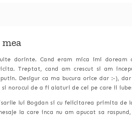
a mea
lte dorinte. Cand eram mica imi doream ca
cita. Treptat, cand am crescut si am incepu
putin. Desigur ca ma bucura orice dar :-), d
i norocul de a fi alaturi de cei pe care ii iube
arile lui Bogdan si cu felicitarea primita de 
esaje la care inca nu am apucat sa raspund, 