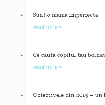
ziua
indragostit
mea
Sunt o mama imperfecta
Sunt
Read More
o
mama
imperfecta
Ce cauta copilul tau bolna
Ce
Read More
cauta
copilul
tau
Obiectivele din 2015 – un b
bolnav
in