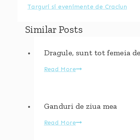
Targuri si evenimente de Craciun
Similar Posts
Dragule, sunt tot femeia de
Dragule,
Read More
sunt
tot
femeia
Ganduri de ziua mea
de
care
Ganduri
Read More
te-
de
ai