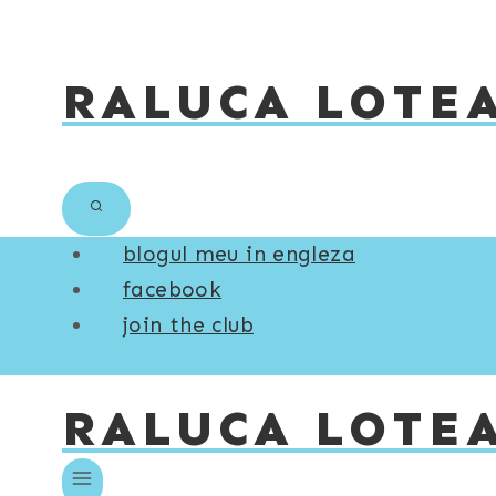
Skip
to
RALUCA LOTE
content
blogul meu in engleza
facebook
join the club
RALUCA LOTE