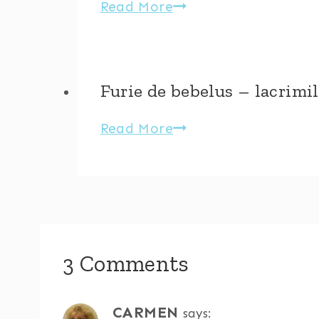
Obiectivele
Read More
parc?
din
2015
–
Furie de bebelus – lacrimile
un
bilant
Furie
Read More
la
de
final
bebelus
de
–
an
lacrimile
lui
3 Comments
si
reactiile
mele
CARMEN
says: