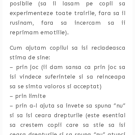
posibile (sa il lasam pe copil sa
experimenteze toate trairile, fara sa il
rusinam, fara sa incercam sa ii
reprimam emotiile).
Cum ajutam copilul sa isi recladeasca
stima de sine:
– prin joc (ii dam sansa ca prin joc sa
isi vindece suferintele si sa reinceapa
sa se simta valoros si acceptat)
– prin limite
– prin a-l ajuta sa invete sa spuna “nu”
si sa isi ceara drepturile (este esential
sa crestem copii care sa stie sa isi
ceara drepturile si sa spuna “nu” atunci