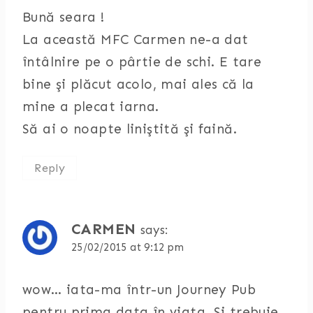
Bună seara !
La această MFC Carmen ne-a dat
întâlnire pe o pârtie de schi. E tare
bine şi plăcut acolo, mai ales că la
mine a plecat iarna.
Să ai o noapte liniştită şi faină.
Reply
CARMEN
says:
25/02/2015 at 9:12 pm
wow… iata-ma într-un Journey Pub
pentru prima data în viata. Si trebuie