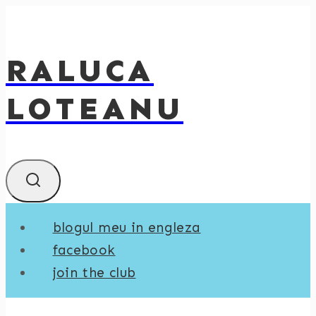
Skip
to
RALUCA
content
LOTEANU
blogul meu in engleza
facebook
join the club