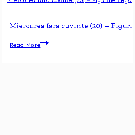
Miercurea fara cuvinte (20) – Figur
Miercurea
Read More
fara
cuvinte
(20)
–
Figurine
Lego