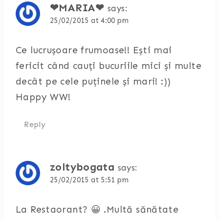
❤MARIA❤
says:
25/02/2015 at 4:00 pm
Ce lucrușoare frumoase!! Ești mai
fericit când cauți bucuriile mici și multe
decât pe cele puținele și mari! :))
Happy WW!
Reply
zoltybogata
says:
25/02/2015 at 5:51 pm
La Restaorant? 😀 .Multă sănătate