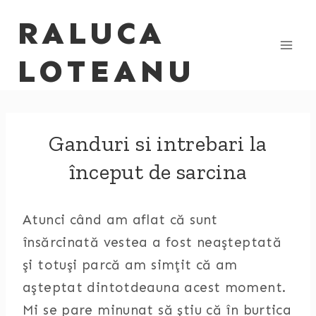
Skip
RALUCA
to
content
LOTEANU
Ganduri si intrebari la
început de sarcina
Atunci când am aflat că sunt
însărcinată vestea a fost neaşteptată
şi totuşi parcă am simţit că am
aşteptat dintotdeauna acest moment.
Mi se pare minunat să ştiu că în burtica