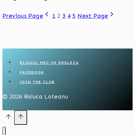
Previous Page
1
2
3
4
5
Next Page
BLOGUL MEU IN ENGLEZA
FACEBOOK
JOIN THE CLUB
© 2026 Raluca Loteanu