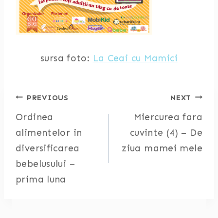
sursa foto:
La Ceai cu Mamici
Post
PREVIOUS
NEXT
Ordinea
Miercurea fara
navigation
alimentelor in
cuvinte (4) – De
diversificarea
ziua mamei mele
bebelusului –
prima luna