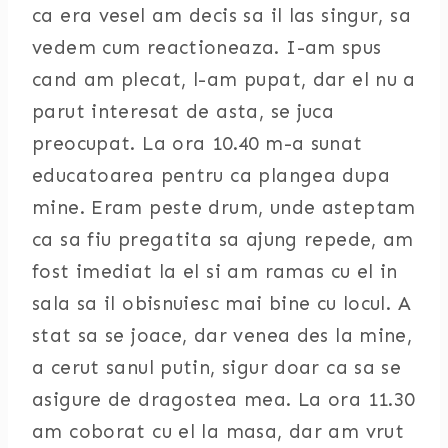
ca era vesel am decis sa il las singur, sa
vedem cum reactioneaza. I-am spus
cand am plecat, l-am pupat, dar el nu a
parut interesat de asta, se juca
preocupat. La ora 10.40 m-a sunat
educatoarea pentru ca plangea dupa
mine. Eram peste drum, unde asteptam
ca sa fiu pregatita sa ajung repede, am
fost imediat la el si am ramas cu el in
sala sa il obisnuiesc mai bine cu locul. A
stat sa se joace, dar venea des la mine,
a cerut sanul putin, sigur doar ca sa se
asigure de dragostea mea. La ora 11.30
am coborat cu el la masa, dar am vrut