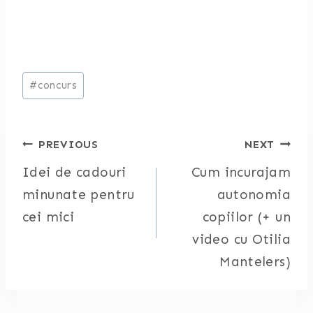
Post
#
concurs
Tags:
Post
PREVIOUS
NEXT
Idei de cadouri
Cum incurajam
navigation
minunate pentru
autonomia
cei mici
copiilor (+ un
video cu Otilia
Mantelers)