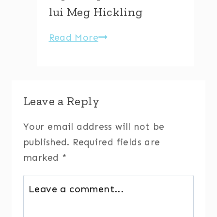
[
lui Meg Hickling
guest
post
Read More
Un
]
mic
ghid
despre
Leave a Reply
educatia
sexuala
Your email address will not be
pentru
published.
Required fields are
copii,
marked
*
dupa
conferinta
lui
Meg