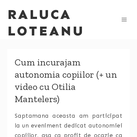
Skip
RALUCA
to
content
LOTEANU
Cum incurajam
autonomia copiilor (+ un
video cu Otilia
Mantelers)
Saptamana aceasta am participat
la un eveniment dedicat autonomiei
copiilor, asa ca profit de ocazie ca