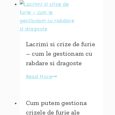
copii
fericiti
–
Cum
gestionam
momentele
Lacrimi si crize de furie
cand
– cum le gestionam cu
ne
rabdare si dragoste
enervam
Read More
Lacrimi
si
crize
de
Cum putem gestiona
furie
crizele de furie ale