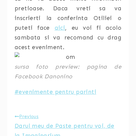
pretioase. Daca vreti sa va
inscrierti la conferinta Otiliei o
puteti face
aici
, eu voi fi acolo
sambata si va recomand cu drag
acest eveniment.
sursa foto preview: pagina de
Facebook Danonino
Post
#
evenimente pentru parinti
Tags:
Post
Previous
Darul meu de Paste pentru voi, de
navigation
la Imaginarium