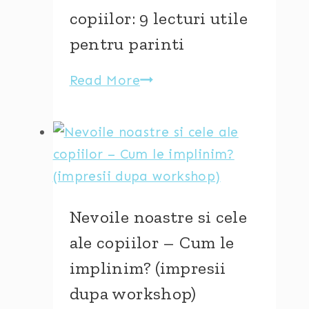
–
copiilor: 9 lecturi utile
cum
pentru parinti
le
gestionam
Read More
Cum
cu
putem
rabdare
gestiona
si
crizele
dragoste
de
furie
ale
Nevoile noastre si cele
copiilor:
ale copiilor – Cum le
9
implinim? (impresii
lecturi
dupa workshop)
utile