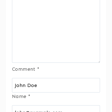
Hickling
Comment
*
Name
*