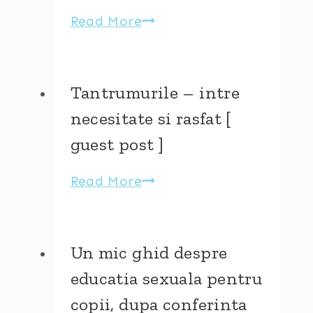
pentru
Read More
Nevoile
parinti
noastre
si
cele
Tantrumurile – intre
ale
necesitate si rasfat [
copiilor
guest post ]
–
Cum
Read More
Tantrumurile
le
–
implinim?
intre
(impresii
necesitate
Un mic ghid despre
dupa
si
educatia sexuala pentru
workshop)
rasfat
copii, dupa conferinta