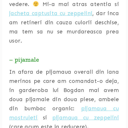
vedere.
Mi-a mai atras atentia si
jacheta captusita cu zeppelini
, dar inca
am retineri din cauza culorii deschise,
ma tem sa nu se murdareasca prea
usor.
– pijamale
In afara de pijamaua overall din lana
merinos pe care am comandat-o deja,
in garderoba lui Bogdan mai avem
doua pijamale din doua piese, ambele
din bumbac organic:
pijamaua cu
mostruleti
si
pijamaua cu zeppelini
(care acum este la reducere).