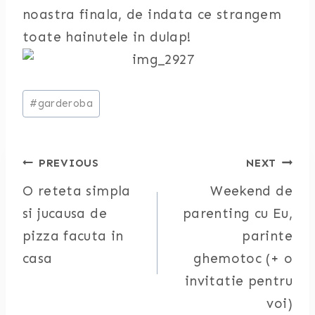
noastra finala, de indata ce strangem
toate hainutele in dulap!
Post
#
garderoba
Tags:
Post
PREVIOUS
NEXT
O reteta simpla
Weekend de
navigation
si jucausa de
parenting cu Eu,
pizza facuta in
parinte
casa
ghemotoc (+ o
invitatie pentru
voi)