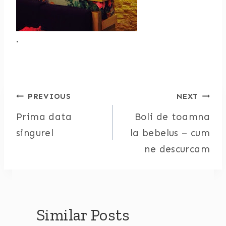
.
Post
PREVIOUS
NEXT
Prima data
Boli de toamna
navigation
singurel
la bebelus – cum
ne descurcam
Similar Posts