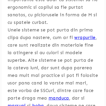
ergonomic si copilul sa fie purtat
sanatos, cu piciorusele in forma de M si
cu spatele curbat.
Unele sisteme se pot purta din prima
clipa dupa nastere, cum ar fi
wrapurile
,
care sunt realizate din materiale fine
la atingere si au culori si modele
superbe. Alte sisteme se pot purta de
la cateva luni, dar sunt dupa parerea
mea mult mai practice si pot fi folosite
usor pana cand la varste mai mari,
este vorba de SSCuri, dintre care face
parte draga mea
manduca
, dar si
marsupi
si
boba
, doua sisteme pe care