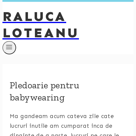
RALUCA
LOTEANU
Pledoarie pentru
babywearing
Ma gandeam acum cateva zile cate
lucruri inutile am cumparat inca de
dinainte de a naste, lucruri pe care le