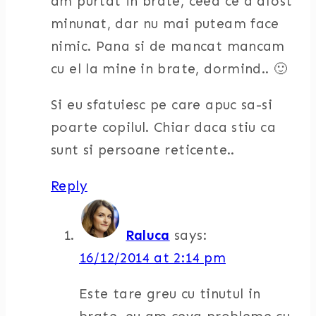
am purtat in brate, ceea ce a afost
minunat, dar nu mai puteam face
nimic. Pana si de mancat mancam
cu el la mine in brate, dormind.. 🙂
Si eu sfatuiesc pe care apuc sa-si
poarte copilul. Chiar daca stiu ca
sunt si persoane reticente..
Reply
Raluca
says:
16/12/2014 at 2:14 pm
Este tare greu cu tinutul in