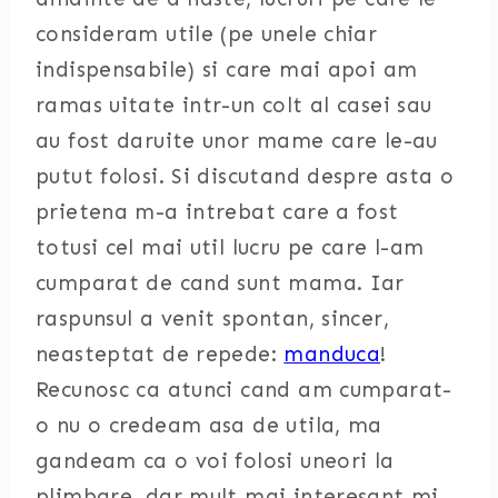
consideram utile (pe unele chiar
indispensabile) si care mai apoi am
ramas uitate intr-un colt al casei sau
au fost daruite unor mame care le-au
putut folosi. Si discutand despre asta o
prietena m-a intrebat care a fost
totusi cel mai util lucru pe care l-am
cumparat de cand sunt mama. Iar
raspunsul a venit spontan, sincer,
neasteptat de repede:
manduca
!
Recunosc ca atunci cand am cumparat-
o nu o credeam asa de utila, ma
gandeam ca o voi folosi uneori la
plimbare, dar mult mai interesant mi