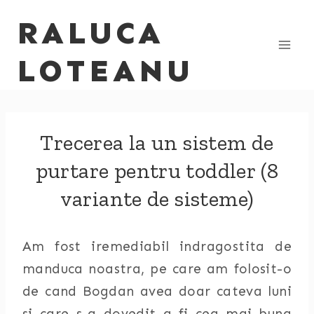
Skip
RALUCA
to
content
LOTEANU
Trecerea la un sistem de
purtare pentru toddler (8
variante de sisteme)
Am fost iremediabil indragostita de
manduca noastra, pe care am folosit-o
de cand Bogdan avea doar cateva luni
si care s-a dovedit a fi cea mai buna