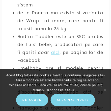
sistem
de la Poarta-ma exista si varianta
de Wrap tai mare, care poate fi
folosit pana la 25 kg
Radira Toddler este un SSC produs
de Tu si bebe, producatori pe care
ii gasiti doar
aici
, pe pagina lor de
Facebook
Emeibaby are si modele pentru
Acest blog foloseste cookies. Pentru a continua navigarea site-
toddler, ce pot fi folosite la varste
ul fara a modifica setarile browser-ului te rog sa accepti
de peste 2 ani, produsele sunt
folosirea acestora. Daca vrei sa afli mai multe, citeste pe larg
termenii si conditiile site-ului.
disponibile la comanda aici, pe
site-ul Haine de alaptat
DE ACORD
AFLA MAI MULTE
Mamagolo a creat un SSC Toddler