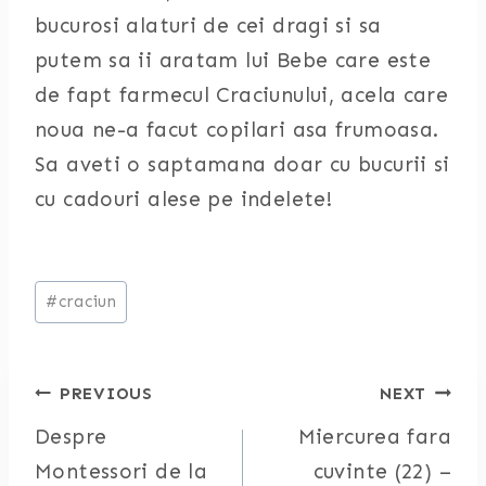
bucurosi alaturi de cei dragi si sa
putem sa ii aratam lui Bebe care este
de fapt farmecul Craciunului, acela care
noua ne-a facut copilari asa frumoasa.
Sa aveti o saptamana doar cu bucurii si
cu cadouri alese pe indelete!
Post
#
craciun
Tags:
Post
PREVIOUS
NEXT
Despre
Miercurea fara
navigation
Montessori de la
cuvinte (22) –