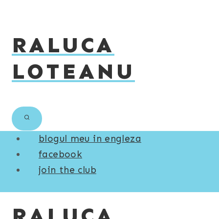
Skip
to
RALUCA
content
LOTEANU
blogul meu in engleza
facebook
join the club
RALUCA