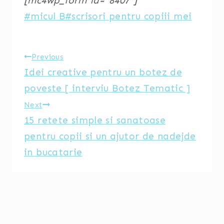
[mc4wp_form id=”8407″]
Post
#
micul B
#
scrisori pentru copiii mei
Tags:
Post
Previous
Idei creative pentru un botez de
navigation
poveste [ interviu Botez Tematic ]
Next
15 retete simple si sanatoase
pentru copii si un ajutor de nadejde
in bucatarie