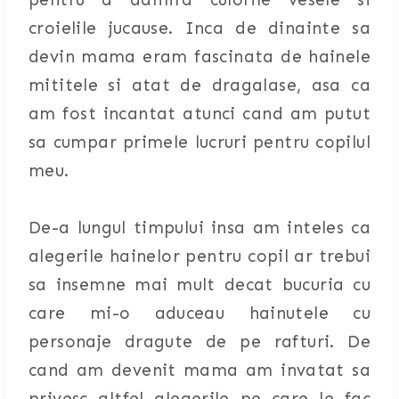
croielile jucause. Inca de dinainte sa
devin mama eram fascinata de hainele
mititele si atat de dragalase, asa ca
am fost incantat atunci cand am putut
sa cumpar primele lucruri pentru copilul
meu.
De-a lungul timpului insa am inteles ca
alegerile hainelor pentru copil ar trebui
sa insemne mai mult decat bucuria cu
care mi-o aduceau hainutele cu
personaje dragute de pe rafturi. De
cand am devenit mama am invatat sa
privesc altfel alegerile pe care le fac