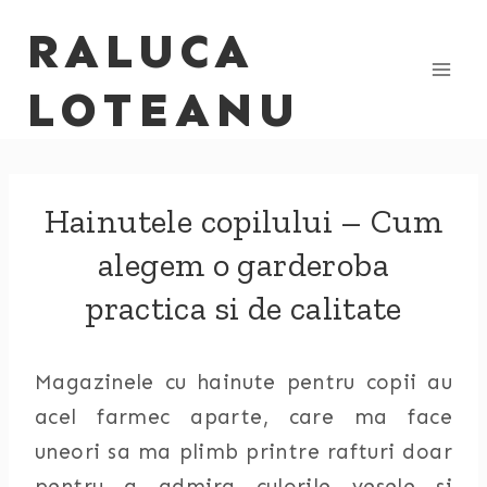
Skip
RALUCA
to
content
LOTEANU
Hainutele copilului – Cum
alegem o garderoba
practica si de calitate
Magazinele cu hainute pentru copii au
acel farmec aparte, care ma face
uneori sa ma plimb printre rafturi doar
pentru a admira culorile vesele si