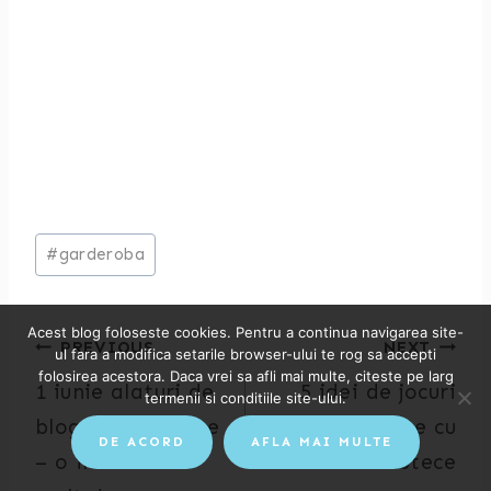
Post
#
garderoba
Tags:
Acest blog foloseste cookies. Pentru a continua navigarea site-
Post
PREVIOUS
NEXT
ul fara a modifica setarile browser-ului te rog sa accepti
folosirea acestora. Daca vrei sa afli mai multe, citeste pe larg
1 iunie alaturi de
5 idei de jocuri
navigation
termenii si conditiile site-ului.
bloggerite mame
dragute cu
DE ACORD
AFLA MAI MULTE
– o invitatie cu
scutece