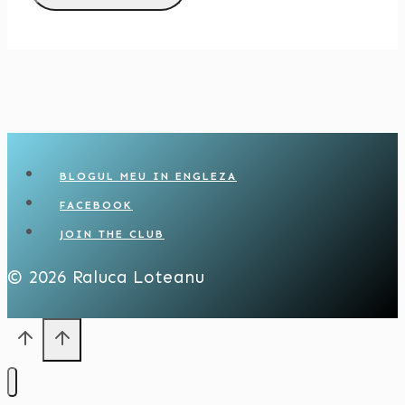
BLOGUL MEU IN ENGLEZA
FACEBOOK
JOIN THE CLUB
© 2026 Raluca Loteanu