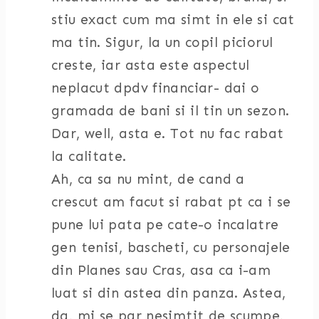
stiu exact cum ma simt in ele si cat
ma tin. Sigur, la un copil piciorul
creste, iar asta este aspectul
neplacut dpdv financiar- dai o
gramada de bani si il tin un sezon.
Dar, well, asta e. Tot nu fac rabat
la calitate.
Ah, ca sa nu mint, de cand a
crescut am facut si rabat pt ca i se
pune lui pata pe cate-o incalatre
gen tenisi, bascheti, cu personajele
din Planes sau Cras, asa ca i-am
luat si din astea din panza. Astea,
da, mi se par nesimtit de scumpe,