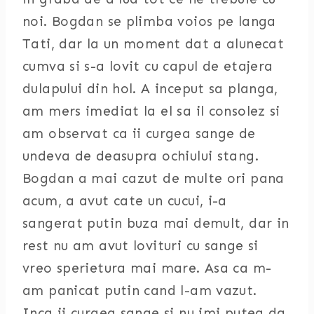
noi. Bogdan se plimba voios pe langa
Tati, dar la un moment dat a alunecat
cumva si s-a lovit cu capul de etajera
dulapului din hol. A inceput sa planga,
am mers imediat la el sa il consolez si
am observat ca ii curgea sange de
undeva de deasupra ochiului stang.
Bogdan a mai cazut de multe ori pana
acum, a avut cate un cucui, i-a
sangerat putin buza mai demult, dar in
rest nu am avut lovituri cu sange si
vreo sperietura mai mare. Asa ca m-
am panicat putin cand l-am vazut.
Inca ii curgea sange si nu imi putea da