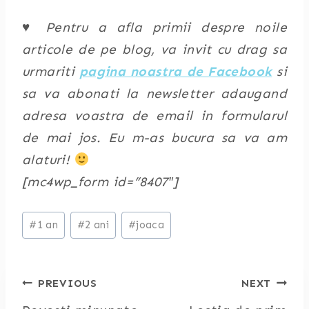
♥ Pentru a afla primii despre noile
articole de pe blog, va invit cu drag sa
urmariti
pagina noastra de Facebook
si
sa va abonati la newsletter adaugand
adresa voastra de email in formularul
de mai jos. Eu m-as bucura sa va am
alaturi!
[mc4wp_form id=”8407″]
Post
#
1 an
#
2 ani
#
joaca
Tags:
Post
PREVIOUS
NEXT