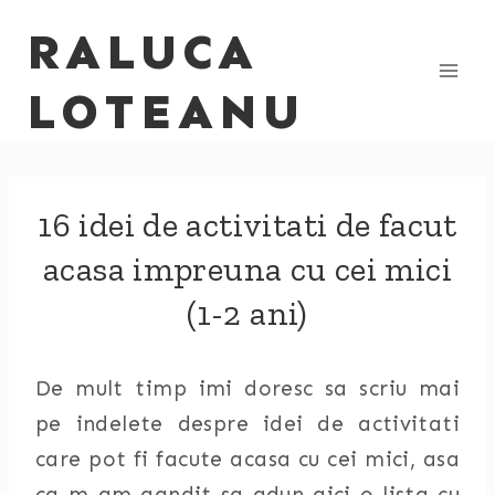
Skip
RALUCA
to
content
LOTEANU
16 idei de activitati de facut
acasa impreuna cu cei mici
(1-2 ani)
De mult timp imi doresc sa scriu mai
pe indelete despre idei de activitati
care pot fi facute acasa cu cei mici, asa
ca m-am gandit sa adun aici o lista cu