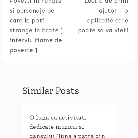
Povesti minunate
Lectia de prim
navigation
si personaje pe
ajutor – o
care le poti
aplicatie care
strange in brate [
poate salva vieti
interviu Mame de
poveste ]
Similar Posts
O luna cu activitati
dedicate muzicii si
dansului (luna a patra din